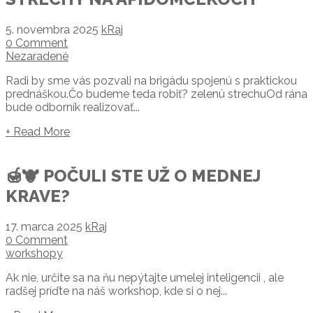
5. novembra 2025
kRaj
0 Comment
Nezaradené
Radi by sme vás pozvali na brigádu spojenú s praktickou
prednáškou.Čo budeme teda robiť? zelenú strechuOd rána
bude odborník realizovať...
+ Read More
🍯🐮 POČULI STE UŽ O MEDNEJ
KRAVE?
17. marca 2025
kRaj
0 Comment
workshopy
Ak nie, určite sa na ňu nepýtajte umelej inteligencii , ale
radšej príďte na náš workshop, kde si o nej...