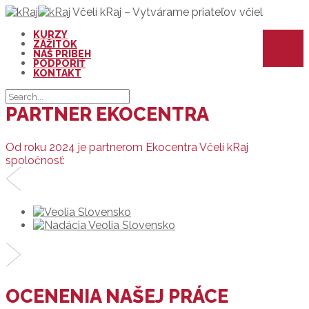
Včelí kRaj – Vytvárame priateľov včiel
KURZY
Chceli by ste včeláriť?
Tu nájdete ponuku našich
ZÁŽITOK
včelárskych kurzov na rok 2026.
NÁŠ PRÍBEH
PODPORIŤ
KURZY
KONTAKT
PARTNER EKOCENTRA
Od roku 2024 je partnerom Ekocentra Včelí kRaj
spoločnosť:
OCENENIA NAŠEJ PRÁCE